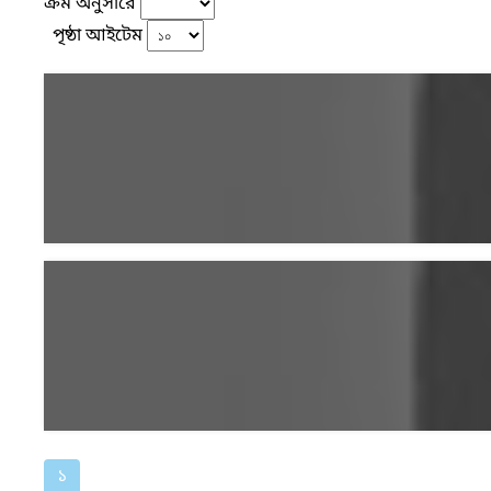
ক্রম অনুসারে
পৃষ্ঠা আইটেম
১